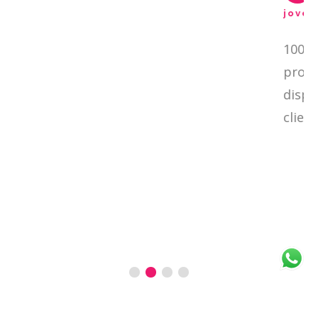
jovenesxlajusticia.or
100% recomendables!!
profesional, muy crea
disposición! Dan una 
clientes!